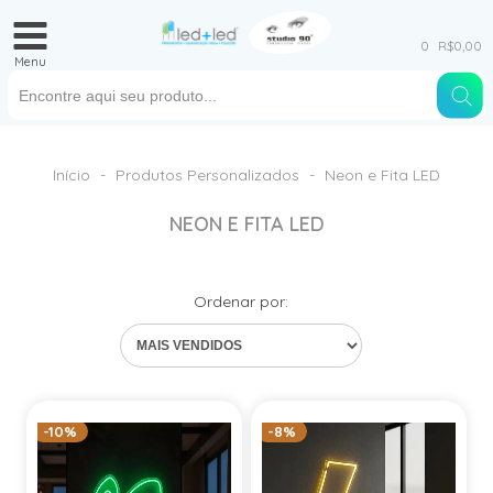
0
R$0,00
Menu
Início
-
Produtos Personalizados
-
Neon e Fita LED
NEON E FITA LED
Ordenar por:
-10%
-8%