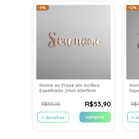
-9%
-12%
Nome ou Frase em Acrílico
Nome
Espelhado 2mm 40x15cm
Esp
R$53,90
R$59,00
R$
comprar
+ detalhes
+ d