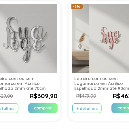
-3%
reiro com ou sem
Letreiro com ou sem
omarca em Acrílico
Logomarca em Acrílico
elhado 2mm até 70cm
Espelhado 2mm até 90c
R$309,90
R$46
329,00
R$479,00
comprar
comp
etalhes
+ detalhes