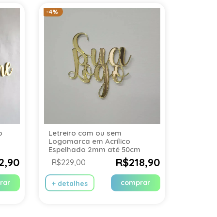
-4%
o
Letreiro com ou sem
Logomarca em Acrílico
Espelhado 2mm até 50cm
2,90
R$218,90
R$229,00
rar
comprar
+ detalhes