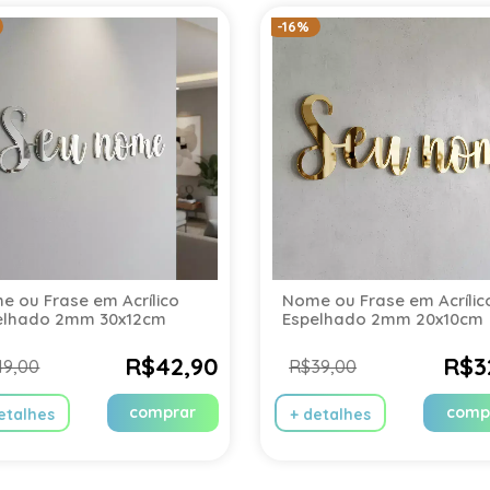
-16%
 ou Frase em Acrílico
Nome ou Frase em Acrílic
elhado 2mm 30x12cm
Espelhado 2mm 20x10cm
R$42,90
R$3
49,00
R$39,00
comprar
comp
etalhes
+ detalhes