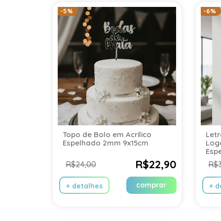
-5%
-6%
Topo de Bolo em Acrílico
Let
Espelhado 2mm 9x15cm
Log
Esp
R$22,90
R$24,00
R$
comprar
+ detalhes
+ d