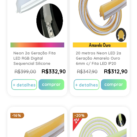
Neon 2a Geração Fita
20 metros Neon LED 2a
LED RGB Digital
Geração Amarelo Ouro
Sequencial Silicone
6mm c/ Fita LED IP20
Branco 8mm rolo 5
R$332,90
R$312,90
R$399,00
R$347,90
metros
comprar
comprar
+ detalhes
+ detalhes
-16%
-20%