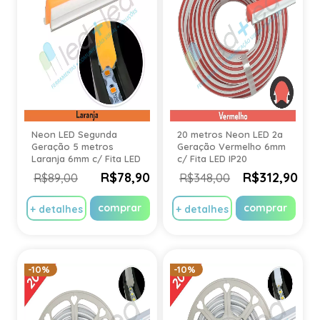
Neon LED Segunda
20 metros Neon LED 2a
Geração 5 metros
Geração Vermelho 6mm
Laranja 6mm c/ Fita LED
c/ Fita LED IP20
IP20
R$78,90
R$312,90
R$89,00
R$348,00
comprar
comprar
+ detalhes
+ detalhes
-10%
-10%