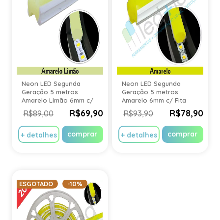
Neon LED Segunda
Neon LED Segunda
Geração 5 metros
Geração 5 metros
Amarelo Limão 6mm c/
Amarelo 6mm c/ Fita
Fita LED IP20
LED IP20
R$69,90
R$78,90
R$89,00
R$93,90
comprar
comprar
+ detalhes
+ detalhes
ESGOTADO
-10%