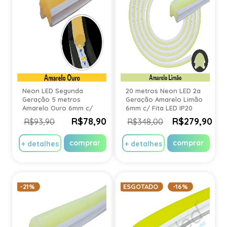
Neon LED Segunda
20 metros Neon LED 2a
Geração 5 metros
Geração Amarelo Limão
Amarelo Ouro 6mm c/
6mm c/ Fita LED IP20
Fita LED IP20
R$78,90
R$279,90
R$93,90
R$348,00
comprar
comprar
+ detalhes
+ detalhes
-21%
ESGOTADO
-16%