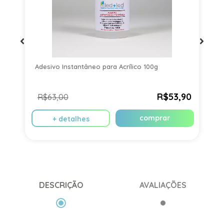
Adesivo Instantâneo para Acrílico 100g
1
I
R$53,90
R$63,00
comprar
+ detalhes
DESCRIÇÃO
AVALIAÇÕES