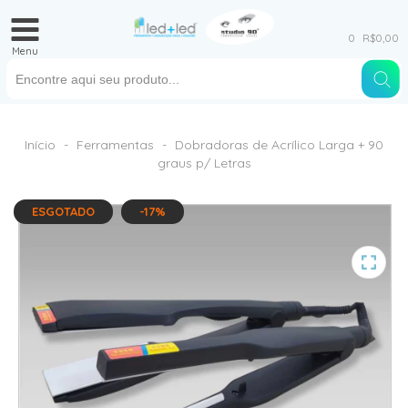
0
R$0,00
Menu
Início
-
Ferramentas
-
Dobradoras de Acrílico Larga + 90
graus p/ Letras
ESGOTADO
-17%