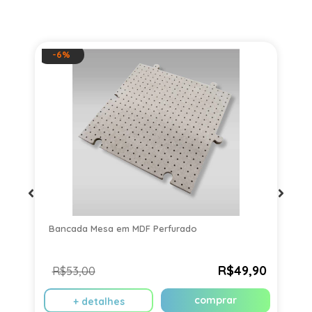
-6%
Bancada Mesa em MDF Perfurado
P
R$49,90
R$53,00
comprar
+ detalhes