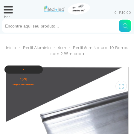
0
R$0,00
Menu
Início
-
Perfil Alumínio
-
6cm
-
Perfil 6cm Natural 10 Barras
com 2,95m cada
-
15%
comprando 4 ou mais.