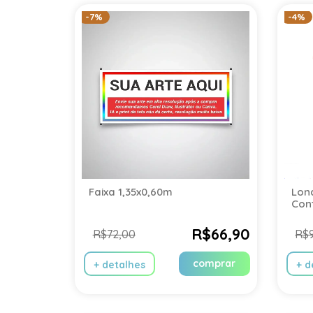
-7%
-4%
Faixa 1,35x0,60m
Lon
Con
R$66,90
R$72,00
R$
comprar
+ detalhes
+ d