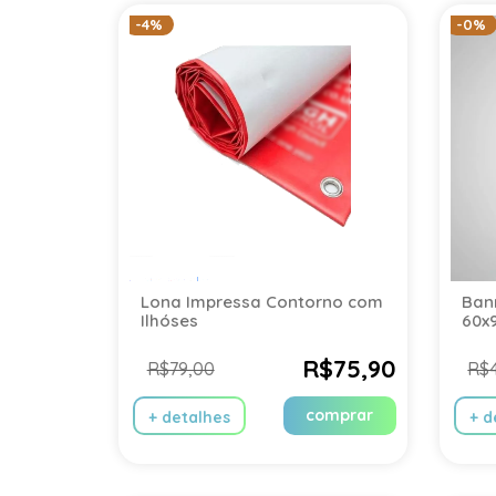
-4%
-0%
Lona Impressa Contorno com
Ban
Ilhóses
60x
R$75,90
R$79,00
R$
comprar
+ detalhes
+ d