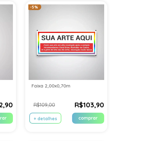
-5%
Faixa 2,00x0,70m
2,90
R$103,90
R$109,00
rar
comprar
+ detalhes