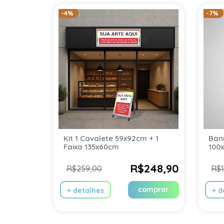
-4%
-7%
Kit 1 Cavalete 59x92cm + 1
Ban
Faixa 135x60cm
100
R$248,90
R$259,00
R$
comprar
+ detalhes
+ d