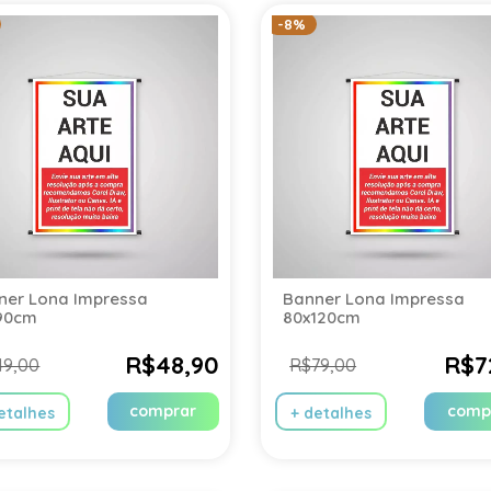
-8%
ner Lona Impressa
Banner Lona Impressa
90cm
80x120cm
R$48,90
R$7
49,00
R$79,00
comprar
comp
etalhes
+ detalhes