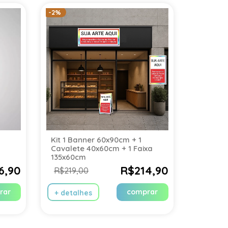
-2%
Kit 1 Banner 60x90cm + 1
Cavalete 40x60cm + 1 Faixa
135x60cm
6,90
R$214,90
R$219,00
rar
comprar
+ detalhes