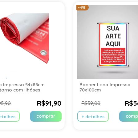
-4%
a Impressa 54x85cm
Banner Lona Impressa
torno com Ilhóses
70x100cm
R$91,90
R$5
95,90
R$59,00
comprar
comp
etalhes
+ detalhes