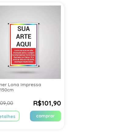
ner Lona Impressa
x150cm
R$101,90
109,00
comprar
etalhes