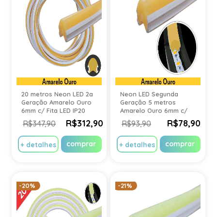
20 metros Neon LED 2a
Neon LED Segunda
Geração Amarelo Ouro
Geração 5 metros
6mm c/ Fita LED IP20
Amarelo Ouro 6mm c/
Fita LED IP20
R$312,90
R$78,90
R$347,90
R$93,90
comprar
comprar
+ detalhes
+ detalhes
-20%
-21%