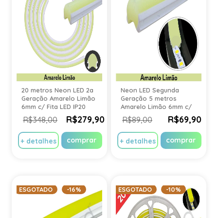
20 metros Neon LED 2a
Neon LED Segunda
Geração Amarelo Limão
Geração 5 metros
6mm c/ Fita LED IP20
Amarelo Limão 6mm c/
Fita LED IP20
R$279,90
R$69,90
R$348,00
R$89,00
comprar
comprar
+ detalhes
+ detalhes
ESGOTADO
-16%
ESGOTADO
-10%