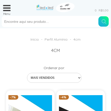
0
R$0,00
Menu
Início
-
Perfil Alumínio
-
4cm
4CM
Ordenar por:
-7%
-4%