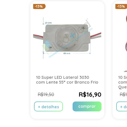
-13%
-13%
10 Super LED Lateral 3030
10 S
com Lente 55° cor Branco Frio
com
Que
R$16,90
R$19,50
R$1
comprar
+ detalhes
+ d