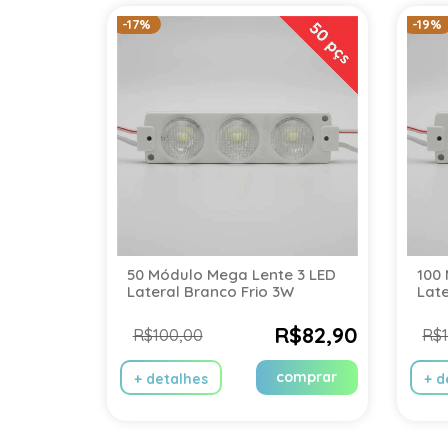
-17%
-19%
50 Módulo Mega Lente 3 LED
100
Lateral Branco Frio 3W
Late
R$82,90
R$100,00
R$1
comprar
+ detalhes
+ d