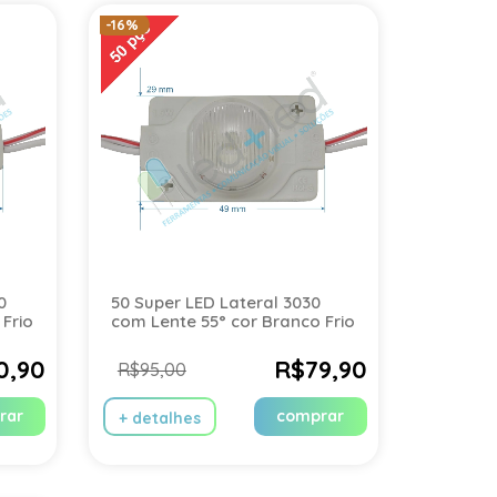
-16%
0
50 Super LED Lateral 3030
 Frio
com Lente 55° cor Branco Frio
0,90
R$79,90
R$95,00
rar
comprar
+ detalhes