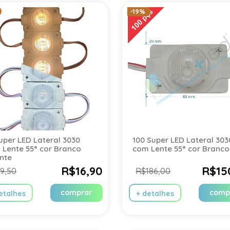
-19%
uper LED Lateral 3030
100 Super LED Lateral 303
 Lente 55° cor Branco
com Lente 55° cor Branco
nte
R$16,90
R$15
9,50
R$186,00
comprar
comp
etalhes
+ detalhes