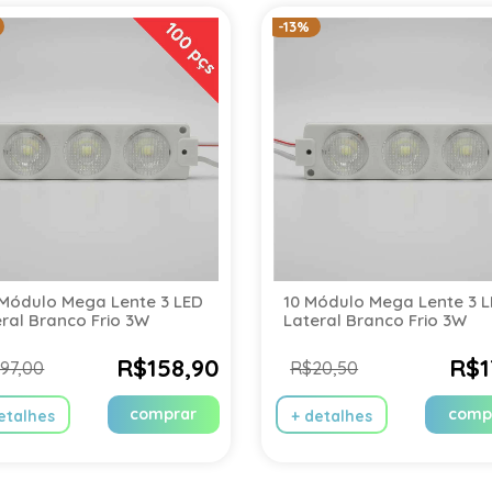
-13%
 Módulo Mega Lente 3 LED
10 Módulo Mega Lente 3 
ral Branco Frio 3W
Lateral Branco Frio 3W
R$158,90
R$1
97,00
R$20,50
comprar
comp
etalhes
+ detalhes