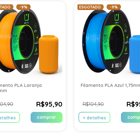
TADO
-9%
ESGOTADO
-9%
amento PLA Laranja
Filamento PLA Azul 1,75m
5mm
R$95,90
R$9
04,90
R$104,90
comprar
comp
etalhes
+ detalhes