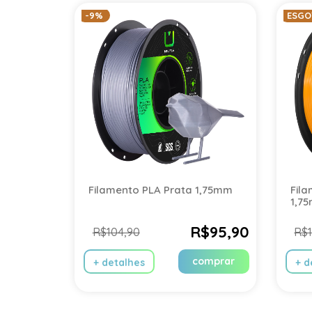
-9%
ESGO
Filamento PLA Prata 1,75mm
Fil
1,7
R$95,90
R$104,90
R$1
comprar
+ detalhes
+ d