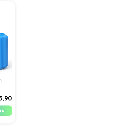
m
5,90
rar