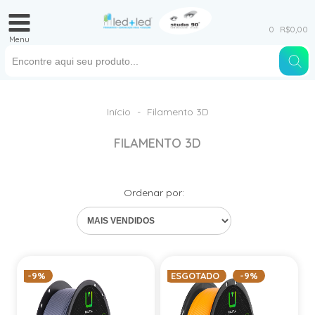
0
R$0,00
Menu
Início
-
Filamento 3D
FILAMENTO 3D
Ordenar por:
-9%
ESGOTADO
-9%